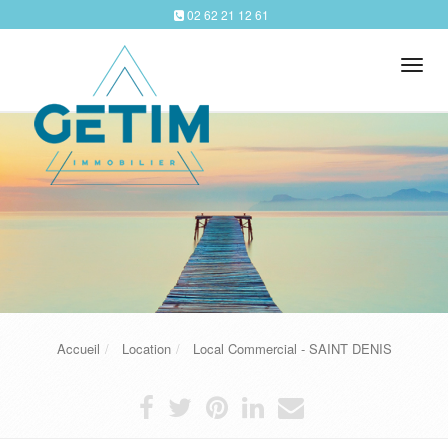
02 62 21 12 61
Tog
navi
Accueil
Location
Local Commercial - SAINT DENIS